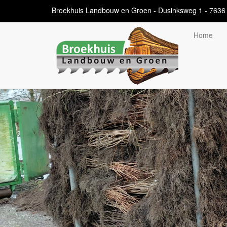
Overslaan
Broekhuis Landbouw en Groen - Dusinksweg 1 - 7636 
en
naar
Home
de
algemene
inhoud
gaan