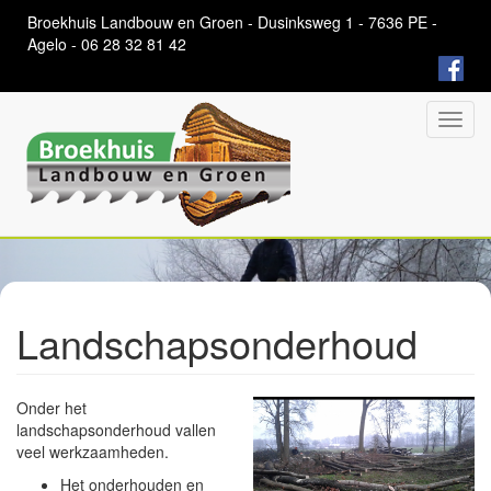
Overslaan
Broekhuis Landbouw en Groen - Dusinksweg 1 - 7636 PE -
en
Agelo - 06 28 32 81 42
naar
de
algemene
inhoud
Toggl
gaan
navig
Landschapsonderhoud
Onder het
landschapsonderhoud vallen
veel werkzaamheden.
Het onderhouden en