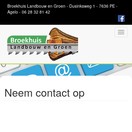
Overslaan
Broekhuis Landbouw en Groen - Dusinksweg 1 - 7636 PE -
en
Agelo - 06 28 32 81 42
naar
de
algemene
inhoud
Toggl
gaan
navig
Neem contact op