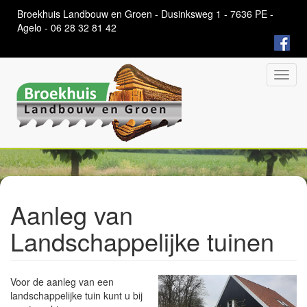
Overslaan
Broekhuis Landbouw en Groen - Dusinksweg 1 - 7636 PE -
en
Agelo - 06 28 32 81 42
naar
de
algemene
inhoud
Toggl
gaan
navig
Aanleg van
Landschappelijke tuinen
Voor de aanleg van een
landschappelijke tuin kunt u bij